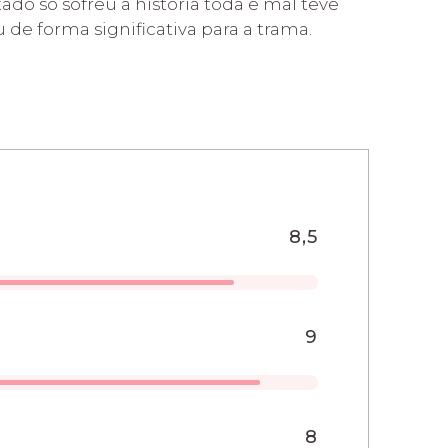
tado só sofreu a história toda e mal teve
de forma significativa para a trama.
8,5
9
8