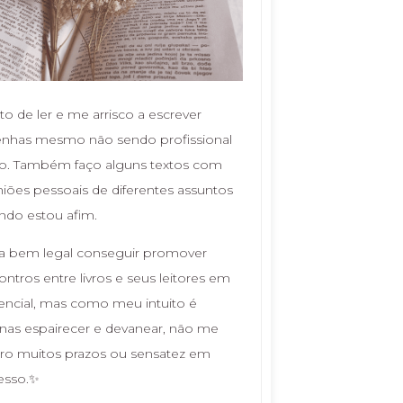
o de ler e me arrisco a escrever
enhas mesmo não sendo profissional
so. Também faço alguns textos com
niões pessoais de diferentes assuntos
ndo estou afim.
ia bem legal conseguir promover
ntros entre livros e seus leitores em
encial, mas como meu intuito é
nas espairecer e devanear, não me
ro muitos prazos ou sensatez em
esso.✨