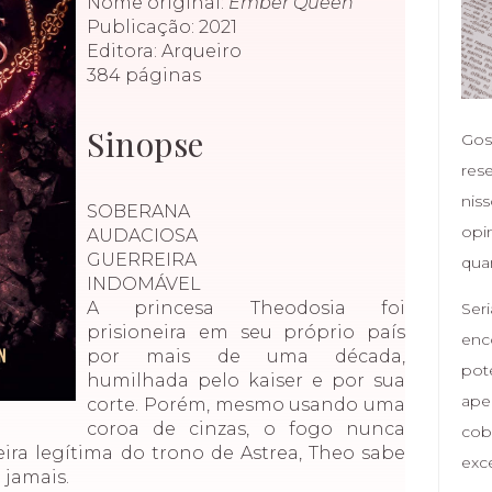
Nome original:
Ember Queen
Publicação: 2021
Editora: Arqueiro
384 páginas
Sinopse
Gost
res
nis
SOBERANA
opi
AUDACIOSA
GUERREIRA
qua
INDOMÁVEL
A princesa Theodosia foi
Ser
prisioneira em seu próprio país
enco
por mais de uma década,
pot
humilhada pelo kaiser e por sua
ape
corte. Porém, mesmo usando uma
coroa de cinzas, o fogo nunca
cob
ra legítima do trono de Astrea, Theo sabe
exc
 jamais.