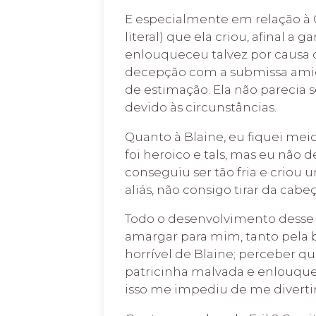
E especialmente em relação à 
literal) que ela criou, afinal a
enlouqueceu talvez por causa d
decepção com a submissa amig
de estimação. Ela não parecia 
devido às circunstâncias.
Quanto à Blaine, eu fiquei mei
foi heroico e tals, mas eu não
conseguiu ser tão fria e criou
aliás, não consigo tirar da cabe
Todo o desenvolvimento desse v
amargar para mim, tanto pela 
horrível de Blaine; perceber q
patricinha malvada e enlouqu
isso me impediu de me divertir