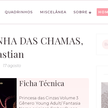
QUADRINHOS
MISCELÂNEA
SOBRE
HO
INHA DAS CHAMAS,
astian
17 agosto
Ficha Técnica
Princesa das Cinzas Volume 3
Gênero: Young Adult/ Fantasia