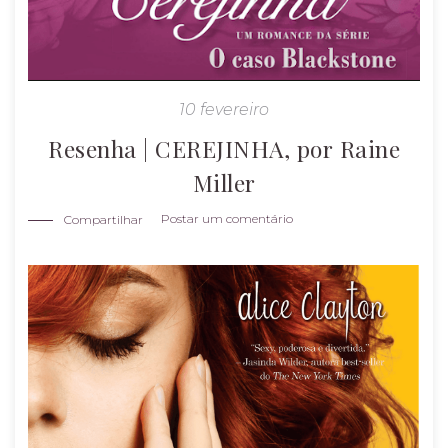
g
e
n
10 fevereiro
Resenha | CEREJINHA, por Raine
s
Miller
Postar um comentário
Compartilhar
RESENHAS
» POR TÍTULO