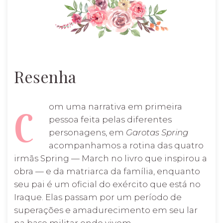
» POR TÍTULO
CONTATO
Resenha
POLÍTICA DE PRIVACIDADE
om uma narrativa em primeira
C
pessoa feita pelas diferentes
personagens, em
Garotas Spring
acompanhamos a rotina das quatro
irmãs Spring — March no livro que inspirou a
obra — e da matriarca da família, enquanto
seu pai é um oficial do exército que está no
Iraque. Elas passam por um período de
superações e amadurecimento em seu lar
na base militar onde vivem.