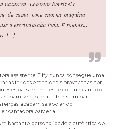
a natureza. Cobertor horrível e
cima da cama. Uma enorme máquina
ase a escrivaninha toda. E roupas...
os.
[...]
ora assistente, Tiffy nunca consegue uma
rar as feridas emocionais provocadas por
ou. Eles passam meses se comunicando de
as acabam sendo muito bons um para o
erenças, acabam se apoiando
ncantadora parceria.
com bastante personalidade e autêntica de