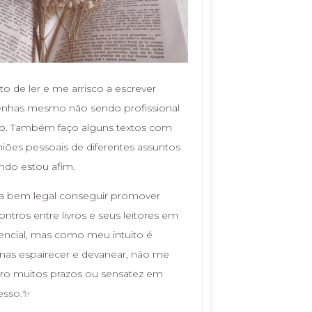
o de ler e me arrisco a escrever
enhas mesmo não sendo profissional
so. Também faço alguns textos com
niões pessoais de diferentes assuntos
ndo estou afim.
ia bem legal conseguir promover
ntros entre livros e seus leitores em
encial, mas como meu intuito é
nas espairecer e devanear, não me
ro muitos prazos ou sensatez em
esso.✨