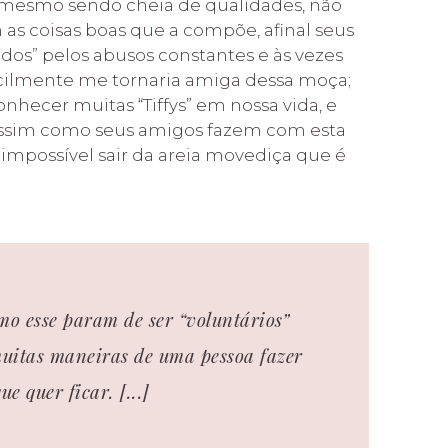
, mesmo sendo cheia de qualidades, não
s coisas boas que a compõe, afinal seus
os” pelos abusos constantes e às vezes
acilmente me tornaria amiga dessa moça;
hecer muitas “Tiffys” em nossa vida, e
 assim como seus amigos fazem com esta
 impossível sair da areia movediça que é
mo esse param de ser “voluntários”
uitas maneiras de uma pessoa fazer
e quer ficar. [...]