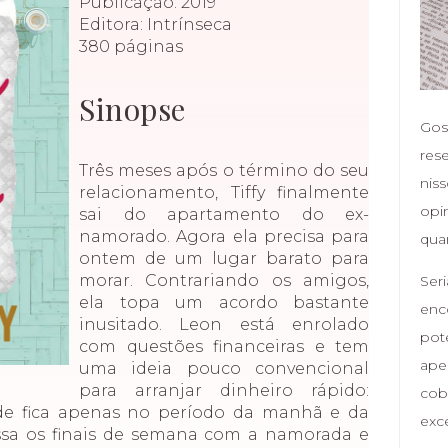
Publicação: 2019
Editora: Intrínseca
380 páginas
Sinopse
Gost
res
Três meses após o término do seu
nis
relacionamento, Tiffy finalmente
opi
sai do apartamento do ex-
namorado. Agora ela precisa para
qua
ontem de um lugar barato para
morar. Contrariando os amigos,
Ser
ela topa um acordo bastante
enco
inusitado. Leon está enrolado
pot
com questões financeiras e tem
ape
uma ideia pouco convencional
para arranjar dinheiro rápido:
cob
de fica apenas no período da manhã e da
exc
assa os finais de semana com a namorada e