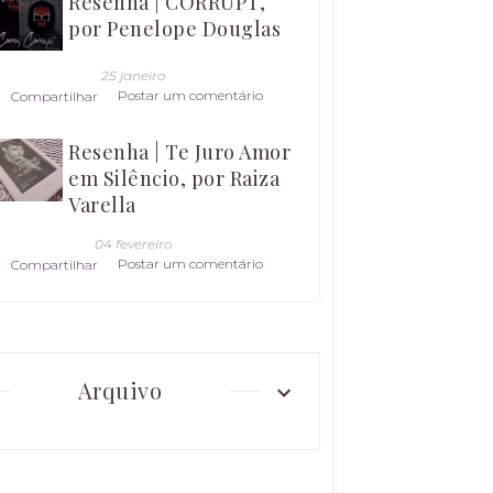
Resenha | CORRUPT,
por Penelope Douglas
25 janeiro
Postar um comentário
Compartilhar
Resenha | Te Juro Amor
em Silêncio, por Raiza
Varella
04 fevereiro
Postar um comentário
Compartilhar
Arquivo