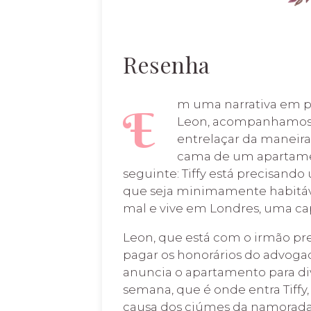
Resenha
m uma narrativa em pr
E
Leon, acompanhamos d
entrelaçar da maneira
cama de um apartamen
seguinte: Tiffy está precisand
que seja minimamente habitáve
mal e vive em Londres, uma cap
Leon, que está com o irmão pre
pagar os honorários do advogado
anuncia o apartamento para div
semana, que é onde entra Tiff
causa dos ciúmes da namorada,